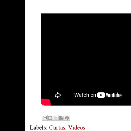
Labels:
Curtas
,
Vídeos