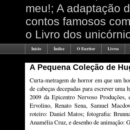
meu!; A adaptação 
contos famosos como
o Livro dos unicórni
Início
Índice
O Escritor
Livros
A Pequena Coleção de Hu
Curta-metragem de horror em que um hom
de cabeças decepadas para escrever uma h
2009 da Epicentro Nervoso Produções, e
Ervolino, Renato Sena, Samuel Macdo
roteiro: Daniel Matos; fotografia: Brun
Anamélia Cruz, e desenho de animação: Ga