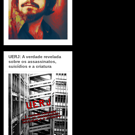
UERJ: A verdade revelada
sobre os assassinatos,
suicídios e a criatura