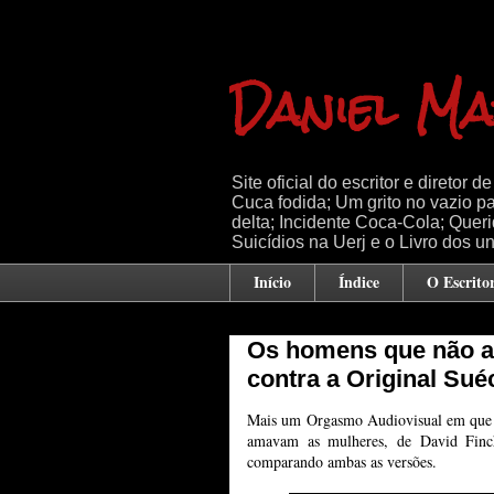
Daniel Ma
Site oficial do escritor e diretor
Cuca fodida; Um grito no vazio pa
delta; Incidente Coca-Cola; Quer
Suicídios na Uerj e o Livro dos un
Início
Índice
O Escrito
Os homens que não 
contra a Original Sué
Mais um Orgasmo Audiovisual em que 
amavam as mulheres, de David Finch
comparando ambas as versões.