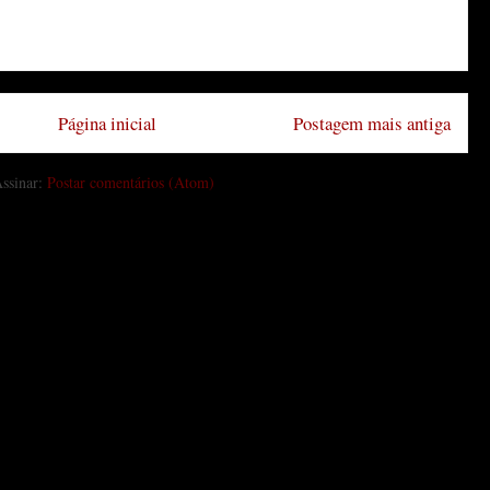
Página inicial
Postagem mais antiga
ssinar:
Postar comentários (Atom)