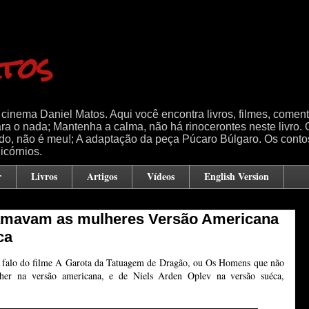
tos
 de cinema Daniel Matos. Aqui você encontra livros, filmes, comen
ra o nada; Mantenha a calma, não há rinocerontes neste livro. 
ido, não é meu!; A adaptação da peça Púcaro Búlgaro. Os cont
icórnios.
r
Livros
Artigos
Vídeos
English Version
amavam as mulheres Versão Americana
ca
falo do filme A Garota da Tatuagem de Dragão, ou Os Homens que não
er na versão americana, e de Niels Arden Oplev na versão suéca,