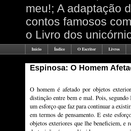
meu!; A adaptação 
contos famosos como
o Livro dos unicórni
Início
Índice
O Escritor
Livros
Espinosa: O Homem Afet
O homem é afetado por objetos exterior
distinção entre bem e mal. Pois, segundo
um esforço que faz para continuar a existi
em termos de pensamento. E este esforço
objetos exteriores que lhe beneficiem, e 