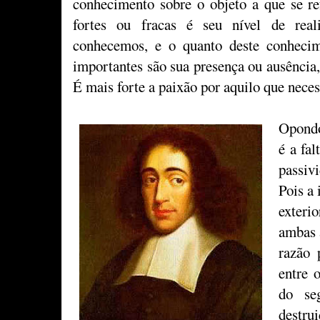
conhecimento sobre o objeto a que se re
fortes ou fracas é seu nível de real
conhecemos, e o quanto deste conhecime
importantes são sua presença ou ausência,
É mais forte a paixão por aquilo que nece
Opondo
é a fal
passiv
Pois a 
exteri
ambas 
razão 
entre o
do se
destru