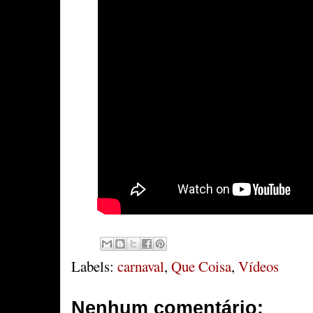
Labels:
carnaval
,
Que Coisa
,
Vídeos
Nenhum comentário: